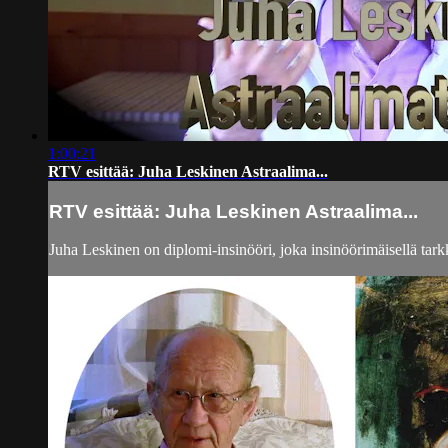
1:00:21
RTV esittää: Juha Leskinen Astraalima...
RTV esittää: Juha Leskinen Astraalima...
Juha Leskinen on diplomi-insinööri, joka insinöörimäisellä ta