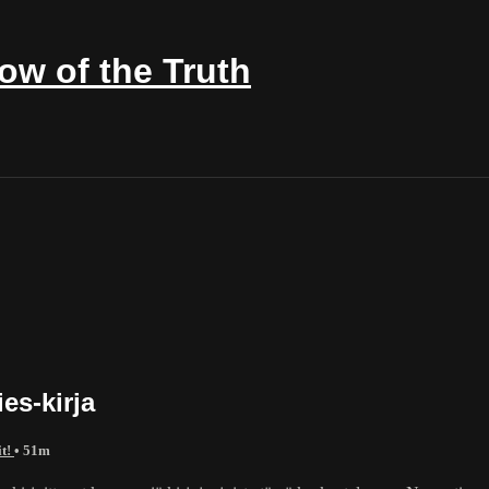
w of the Truth
es-kirja
it!
• 51m