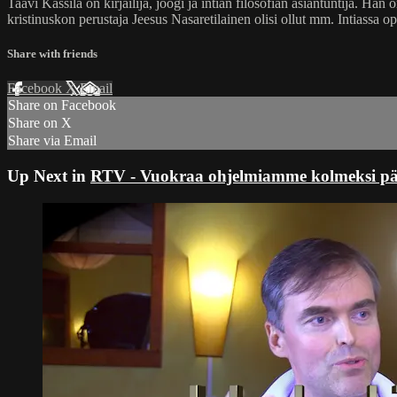
Taavi Kassila on kirjailija, joogi ja intian filosofian asiantuntija. H
kristinuskon perustaja Jeesus Nasaretilainen olisi ollut mm. Intiassa op
Share with friends
Facebook
X
Email
Share on Facebook
Share on X
Share via Email
Up Next in
RTV - Vuokraa ohjelmiamme kolmeksi päivä