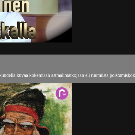
rkkuudella kuvaa kokemiaan astraalimatkojaan eli ruumiista poistumisko