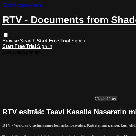
Skip to main content
RTV - Documents from Shado
Browse
Search
Start Free Trial
Sign in
Start Free Trial
Sign In
Live stream preview
Close
Open
RTV esittää: Taavi Kassila Nasaretin mi
RTV - Vuokraa ohjelmiamme kolmeksi päiväksi. Katsele niin paljon, kuin ehd