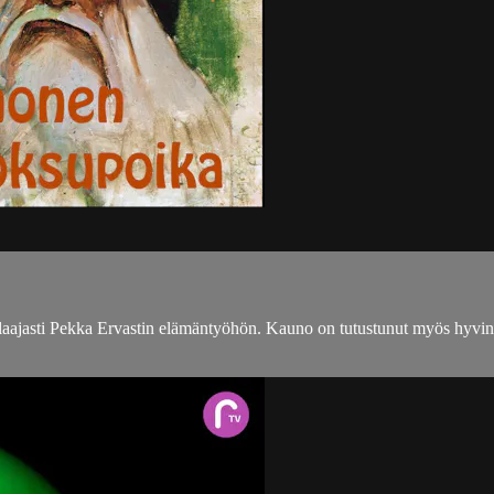
jasti Pekka Ervastin elämäntyöhön. Kauno on tutustunut myös hyvin laa