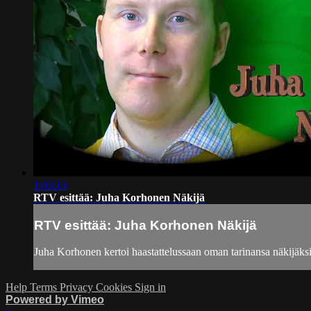
1:03:13
RTV esittää: Juha Korhonen Näkijä
RTV esittää: Juha Korhonen Näkijä
Juha Korhonen kertoi haastattelussaan oman tarinansa näkijäksi
Help
Terms
Privacy
Cookies
Sign in
Powered by Vimeo