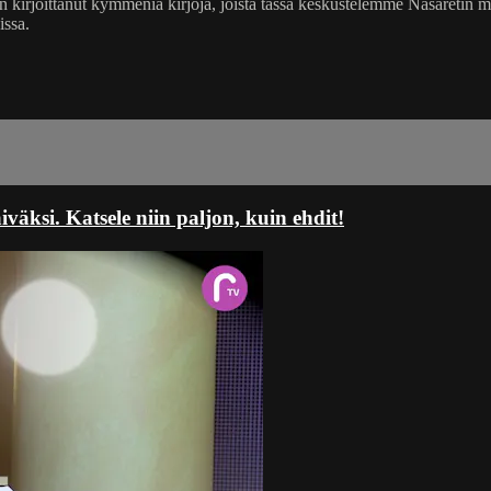
än on kirjoittanut kymmeniä kirjoja, joista tässä keskustelemme Nasaretin
issa.
ksi. Katsele niin paljon, kuin ehdit!