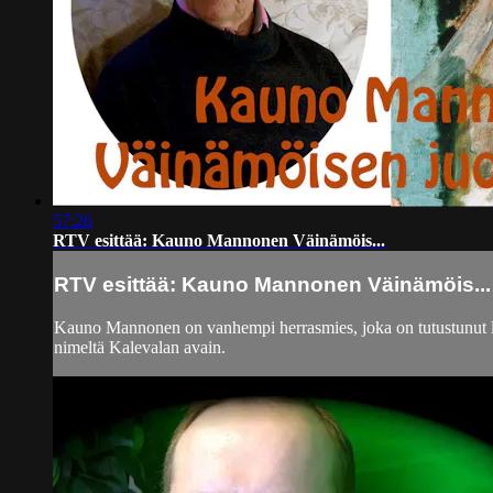
57:26
RTV esittää: Kauno Mannonen Väinämöis...
RTV esittää: Kauno Mannonen Väinämöis...
Kauno Mannonen on vanhempi herrasmies, joka on tutustunut laa
nimeltä Kalevalan avain.