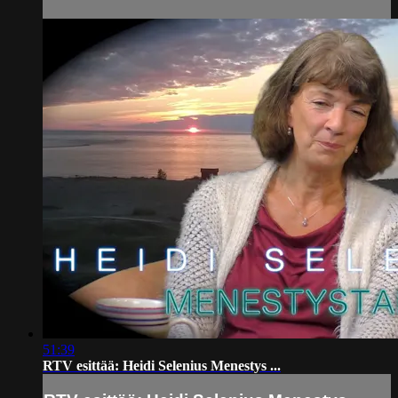
51:39
RTV esittää: Heidi Selenius Menestys ...