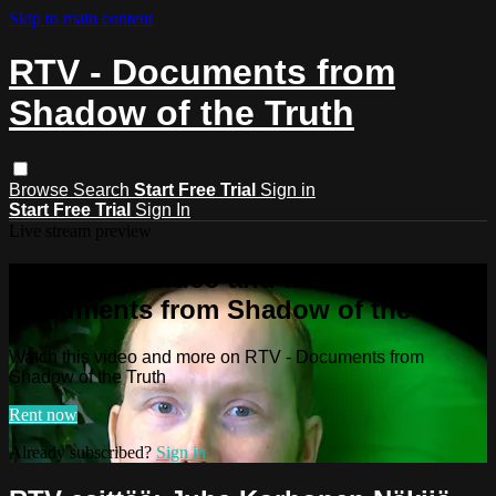
Skip to main content
RTV - Documents from
Shadow of the Truth
Browse
Search
Start Free Trial
Sign in
Start Free Trial
Sign In
Live stream preview
Watch this video and more on RTV -
Documents from Shadow of the Truth
Watch this video and more on RTV - Documents from
Shadow of the Truth
Rent now
Already subscribed?
Sign in