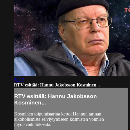
38:12
RTV esittää: Hannu Jakobsson Kosminen...
RTV esittää: Hannu Jakobsson
Kosminen...
Kosminen toipumistarina kertoi Hannun tarinan
alkoholismista selviytymiseen kosmisten voimien
myötävaikutuksesta.