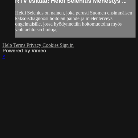
RTV esittää: Heidi Selenius Menestys ...
Heidi Selenius on nainen, joka perusti Suomen ensimmäisen
kaksoisdiagnoosi hoitolan päihde-ja mielenterveys
ongelmaisille, jossa hyödynnettiin hoitomuotoina myös
vaihtoehtoisia hoitoja,
Help
Terms
Privacy
Cookies
Sign in
Powered by Vimeo
×