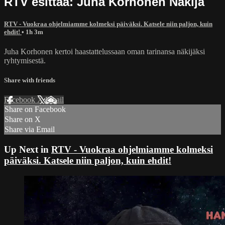
RTV esittää: Juha Korhonen Näkijä
RTV - Vuokraa ohjelmiamme kolmeksi päiväksi. Katsele niin paljon, kuin
ehdit!
• 1h 3m
Juha Korhonen kertoi haastattelussaan oman tarinansa näkijäksi
ryhtymisestä.
Share with friends
Facebook
X
Email
Share on Facebook
Share on X
Share via Email
Up Next in
RTV - Vuokraa ohjelmiamme kolmeksi
päiväksi. Katsele niin paljon, kuin ehdit!