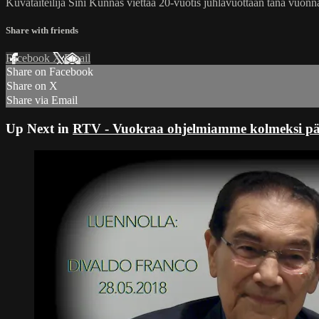
Kuvataiteilija Sini Kunnas viettää 20-vuotis juhlavuottaan tänä vuonn
Share with friends
Facebook
X
Email
Share on Facebook
Share on X
Share via Email
Up Next in
RTV - Vuokraa ohjelmiamme kolmeksi päivä