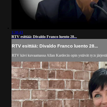
1:38:43
RTV esittää: Divaldo Franco luento 28...
RTV esittää: Divaldo Franco luento 28...
RTV kävi kuvaamassa Allan Kardecin opin ystävät ry:n järjestä