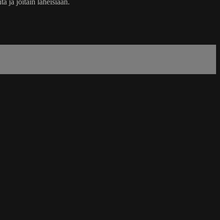
 ja joitain läheisiään.