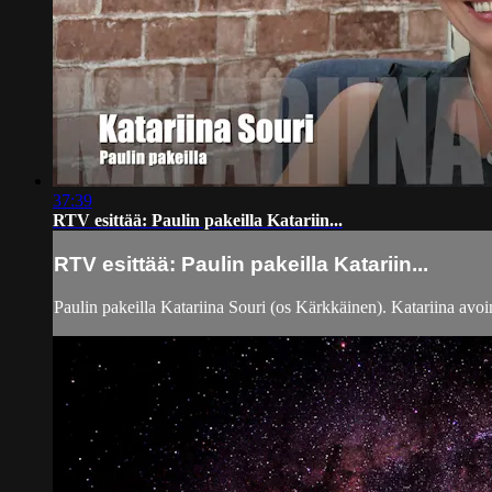
37:39
RTV esittää: Paulin pakeilla Katariin...
RTV esittää: Paulin pakeilla Katariin...
Paulin pakeilla Katariina Souri (os Kärkkäinen). Katariina avo