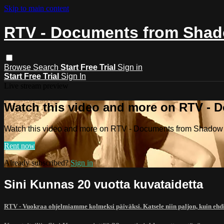
Skip to main content
RTV - Documents from Shado
Browse
Search
Start Free Trial
Sign in
Start Free Trial
Sign In
Live stream preview
Watch this video and more on RTV - 
Watch this video and more on RTV - Documents from Shadow o
Rent now
Already subscribed?
Sign in
Sini Kunnas 20 vuotta kuvataidetta
RTV - Vuokraa ohjelmiamme kolmeksi päiväksi. Katsele niin paljon, kuin ehd