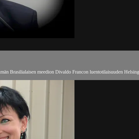
män Brasilialaisen meedion Divaldo Francon luentotilaisuuden Helsingis