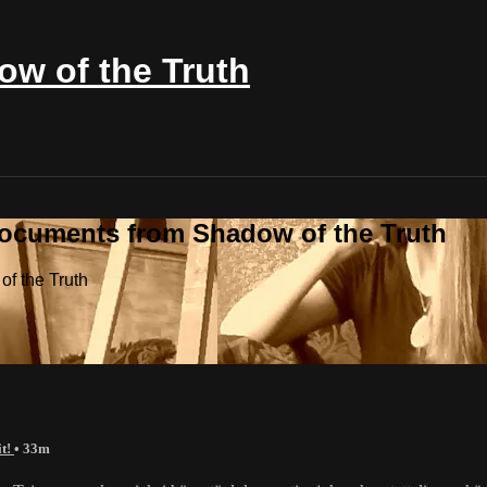
w of the Truth
Documents from Shadow of the Truth
f the Truth
it!
• 33m