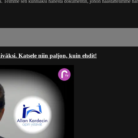
a. Teimme sen kunniaksi hänestä dokumentin, johon haastattelimme häntä
ksi. Katsele niin paljon, kuin ehdit!