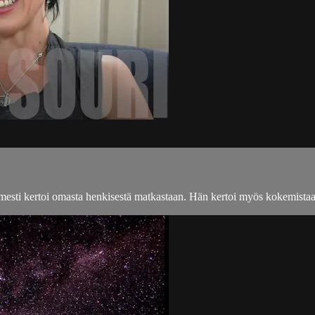
imesti kertoi omasta henkisestä matkastaan. Hän kertoi myös kokemistaa