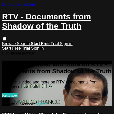
Skip to main content
RTV - Documents from
Shadow of the Truth
Browse
Search
Start Free Trial
Sign in
Start Free Trial
Sign In
Live stream preview
Watch this video and more on RTV -
Documents from Shadow of the Truth
Watch this video and more on RTV - Documents from
Shadow of the Truth
Rent now
Already subscribed?
Sign in