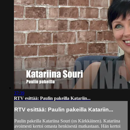
37:39
RTV esittää: Paulin pakeilla Katariin...
RTV esittää: Paulin pakeilla Katariin...
Paulin pakeilla Katariina Souri (os Kärkkäinen). Katariina
avoimesti kertoi omasta henkisestä matkastaan. Hän kertoi