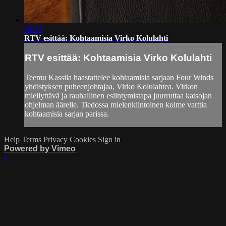
49:33
RTV esittää: Kohtaamisia Virko Kolulahti
RTV esittää: Kohtaamisia Virko Kolulahti
Teemu Kassila haastattelee kohtaamisia sarjaan Four Winds
yhdistyksen puheenjohtajaa, Virko Kolulahtea. Virkon
miellyttävä ja rauhallinen esiintymistapa juurruttaa katsojan
ohjelman äärelle. Tiedossa mielenkiintoinen kolme varttia
kohtaamisia sarjan parissa.
Help
Terms
Privacy
Cookies
Sign in
Powered by Vimeo
×