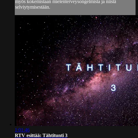
myös kokemistaan mielenterveysongelmista ja niistä
selviytymisestään.
1:01:46
RTV esittää: Tähtitunti 3