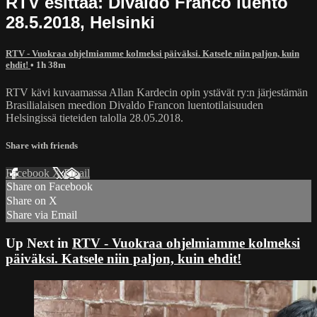
RTV esittää: Divaldo Franco luento
28.5.2018, Helsinki
RTV - Vuokraa ohjelmiamme kolmeksi päiväksi. Katsele niin paljon, kuin
ehdit!
• 1h 38m
RTV kävi kuvaamassa Allan Kardecin opin ystävät ry:n järjestämän
Brasilialaisen meedion Divaldo Francon luentotilaisuuden
Helsingissä tieteiden talolla 28.05.2018.
Share with friends
Facebook
X
Email
Share on Facebook
Share on X
Share via Email
Up Next in
RTV - Vuokraa ohjelmiamme kolmeksi
päiväksi. Katsele niin paljon, kuin ehdit!