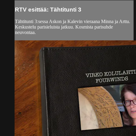
RTV esittää: Tähtitunti 3
Tähtitunti 3:sessa Askon ja Kalevin vieraana Minna ja Arttu.
Keskustelu parisieluista jatkuu. Kosmista parisuhde
neuvontaa.