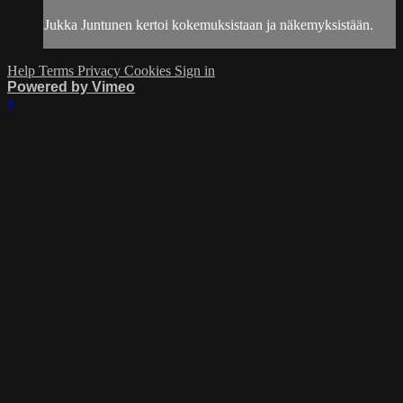
Jukka Juntunen kertoi kokemuksistaan ja näkemyksistään.
Help
Terms
Privacy
Cookies
Sign in
Powered by Vimeo
×