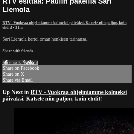
RTV esittää: Paulin pakeilla Sari
Liemola
RTV - Vuokraa ohjelmiamme kolmeksi päiväksi. Katsele niin paljon, kuin
ehdit!
• 31m
Sari Liemola kertoi oman henkisen tarinansa.
Share with friends
Facebook
X
Email
Share on Facebook
Share on X
Share via Email
Up Next in
RTV - Vuokraa ohjelmiamme kolmeksi
päiväksi. Katsele niin paljon, kuin ehdit!