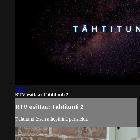
59:30
RTV esittää: Tähtitunti 2
RTV esittää: Tähtitunti 2
Tähtitunti 2:sen aihepiirinä parisielut.