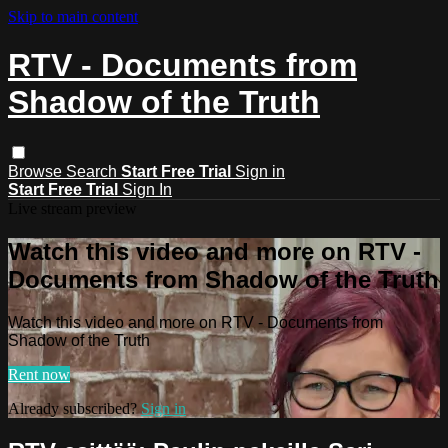
Skip to main content
RTV - Documents from
Shadow of the Truth
Browse
Search
Start Free Trial
Sign in
Start Free Trial
Sign In
Live stream preview
Watch this video and more on RTV -
Documents from Shadow of the Truth
Watch this video and more on RTV - Documents from
Shadow of the Truth
Rent now
Already subscribed?
Sign in