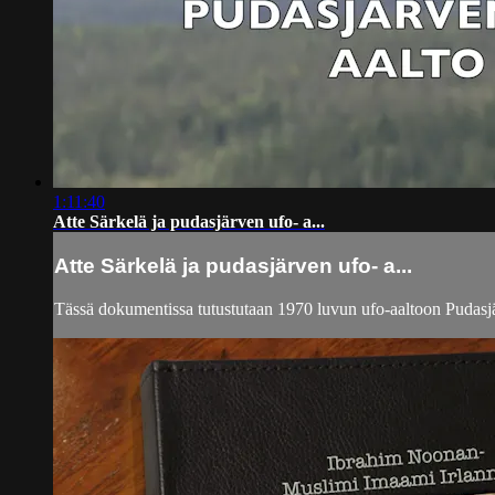
1:11:40
Atte Särkelä ja pudasjärven ufo- a...
Atte Särkelä ja pudasjärven ufo- a...
Tässä dokumentissa tutustutaan 1970 luvun ufo-aaltoon Pudasjä