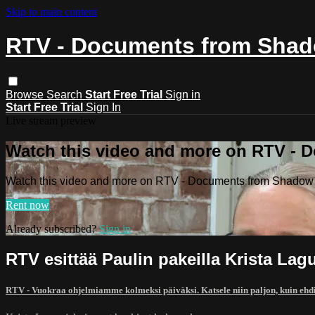
Skip to main content
RTV - Documents from Shado
Browse
Search
Start Free Trial
Sign in
Start Free Trial
Sign In
Live stream preview
Watch this video and more on RTV - 
Watch this video and more on RTV - Documents from Shadow o
Rent now
Already subscribed?
Sign in
RTV esittää Paulin pakeilla Krista Lag
RTV - Vuokraa ohjelmiamme kolmeksi päiväksi. Katsele niin paljon, kuin ehd