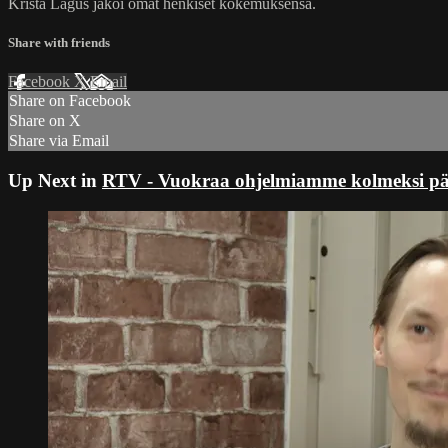
Krista Lagus jakoi omat henkiset kokemuksensa.
Share with friends
Facebook
X
Email
Share on Facebook
Share on X
Share via Email
Up Next in
RTV - Vuokraa ohjelmiamme kolmeksi päivä