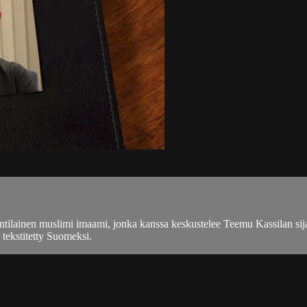
lantilainen muslimi imaami, jonka kanssa keskustelee Teemu Kassilan si
 tekstitetty Suomeksi.