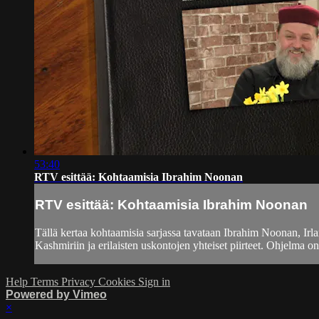
53:40
RTV esittää: Kohtaamisia Ibrahim Noonan
RTV esittää: Kohtaamisia Ibrahim Noonan
Tällä kertaa kohtaamisia sarjassa tavataan Ibrahim Noonan, Ir
Kashmiriin ja erilaisten uskontojen yhteiset piirteet. Ohjelma on
Help
Terms
Privacy
Cookies
Sign in
Powered by Vimeo
×