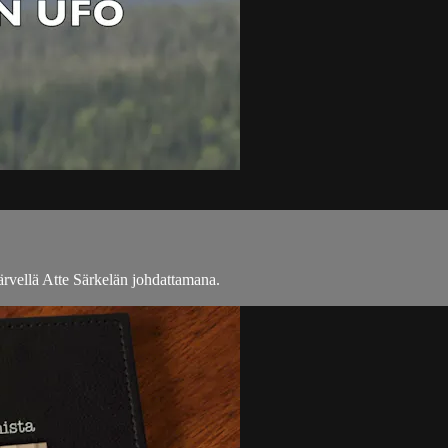
rvellä Atte Särkelän johdattamana.