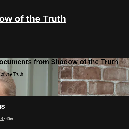
w of the Truth
Documents from Shadow of the Truth
f the Truth
us
it!
• 43m