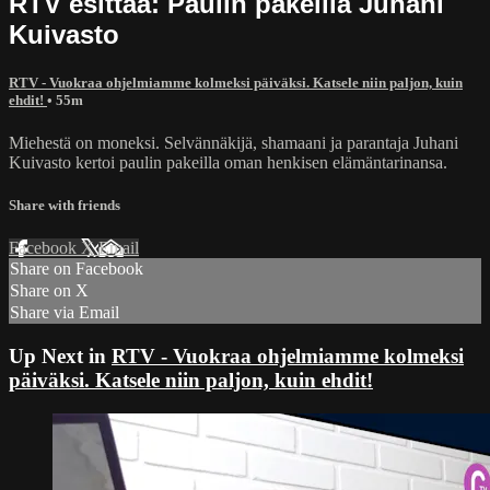
RTV esittää: Paulin pakeilla Juhani
Kuivasto
RTV - Vuokraa ohjelmiamme kolmeksi päiväksi. Katsele niin paljon, kuin
ehdit!
• 55m
Miehestä on moneksi. Selvännäkijä, shamaani ja parantaja Juhani
Kuivasto kertoi paulin pakeilla oman henkisen elämäntarinansa.
Share with friends
Facebook
X
Email
Share on Facebook
Share on X
Share via Email
Up Next in
RTV - Vuokraa ohjelmiamme kolmeksi
päiväksi. Katsele niin paljon, kuin ehdit!