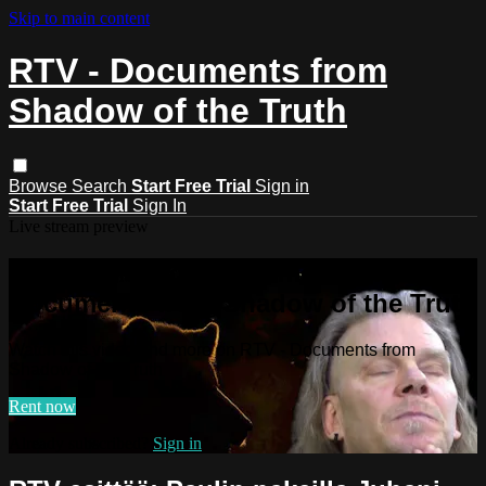
Skip to main content
RTV - Documents from
Shadow of the Truth
Browse
Search
Start Free Trial
Sign in
Start Free Trial
Sign In
Live stream preview
Watch this video and more on RTV -
Documents from Shadow of the Truth
Watch this video and more on RTV - Documents from
Shadow of the Truth
Rent now
Already subscribed?
Sign in