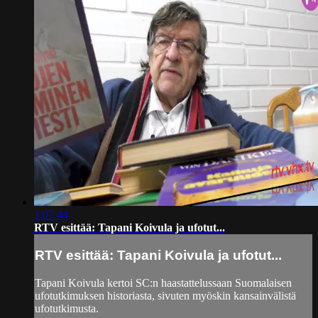
1:07:44
RTV esittää: Tapani Koivula ja ufotut...
RTV esittää: Tapani Koivula ja ufotut...
Tapani Koivula kertoi SC:n haastattelussaan Suomalaisen
ufotutkimuksen historiasta, sivuten myöskin kansainvälistä
ufotutkimusta.