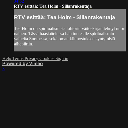
34:52
RTV esittää: Tea Holm - Sillanrakentaja
RTV esittää: Tea Holm - Sillanrakentaja
Tea Holm on spiritualismista tohtorin väitöskirjan tehnyt nuori
nainen. Tässä haastattelussa hän tuo esille spiritualismin
vaiheita Suomessa, sekä oman kiinnostuksen syntymistä
aihepiiriin.
Help
Terms
Privacy
Cookies
Sign in
Powered by Vimeo
×