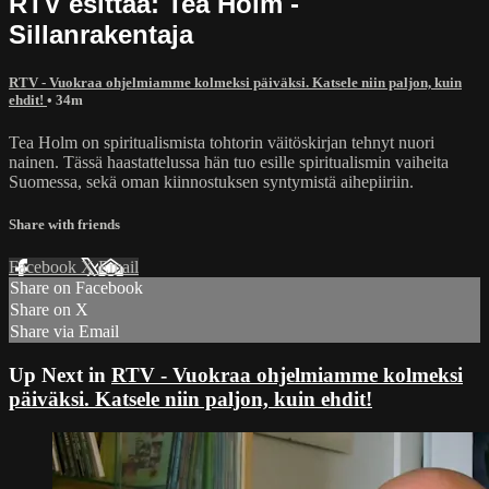
RTV esittää: Tea Holm -
Sillanrakentaja
RTV - Vuokraa ohjelmiamme kolmeksi päiväksi. Katsele niin paljon, kuin
ehdit!
• 34m
Tea Holm on spiritualismista tohtorin väitöskirjan tehnyt nuori
nainen. Tässä haastattelussa hän tuo esille spiritualismin vaiheita
Suomessa, sekä oman kiinnostuksen syntymistä aihepiiriin.
Share with friends
Facebook
X
Email
Share on Facebook
Share on X
Share via Email
Up Next in
RTV - Vuokraa ohjelmiamme kolmeksi
päiväksi. Katsele niin paljon, kuin ehdit!