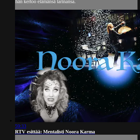
hän kertoo elämänsä tarinansa.
59:33
RTV esittää: Mentalisti Noora Karma