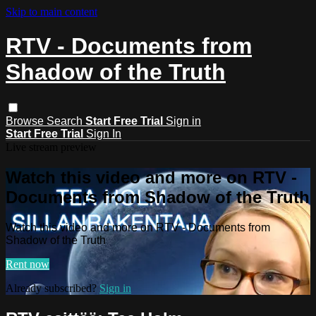
Skip to main content
RTV - Documents from
Shadow of the Truth
Browse
Search
Start Free Trial
Sign in
Start Free Trial
Sign In
Live stream preview
Watch this video and more on RTV -
Documents from Shadow of the Truth
Watch this video and more on RTV - Documents from
Shadow of the Truth
Rent now
Already subscribed?
Sign in