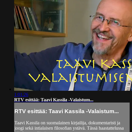
1:01:26
RTV esittää: Taavi Kassila -Valaistum...
RTV esittää: Taavi Kassila -Valaistum...
Taavi Kassila on suomalainen kirjailija, dokumentaristi ja
joogi sekä intialaisen filosofian ystävä. Tässä haastattelussa