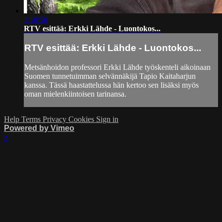
1:18:50
RTV esittää: Erkki Lähde - Luontokos...
RTV esittää: Erkki Lähde - Luontokos...
Metsänhoidon professori Erkki Lähde työskenteli aikoinaan
Suomen tunnetuimman selvännäkijä Tapio Kaitaharjun
kanssa. Tässä haastattelussa hän kertoo sen lisäksi myös
oman mielenkiintoisen tarinansa.
Help
Terms
Privacy
Cookies
Sign in
Powered by Vimeo
×