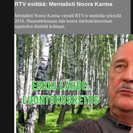
RTV esittää: Mentalisti Noora Karma
Mentalisti Noora Karma vieraili RTV:n studiolla syksyllä
2016. Haastattelussaan hän kertoi mielenkiinnostaan
rajatiedon ilmiöitä kohtaan.