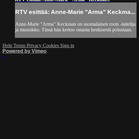
RTV esittää: Anne-Marie "Arma" Keckma...
Anne-Marie "Arma" Keckman on suomalainen roots -taitelija
ja muusikko. Tässä hän kertoo omasta henkisestä polustaan.
Help
Terms
Privacy
Cookies
Sign in
Powered by Vimeo
×