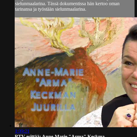
sielunmaalarina. Tässä dokumentissa hän kertoo oman
tarinansa ja työstään sielunmaalarina.
1:09:21
RTV esittää: Anne-Marie "Arma" Keckma...