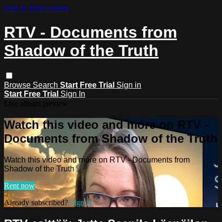
Skip to main content
RTV - Documents from
Shadow of the Truth
Browse
Search
Start Free Trial
Sign in
Start Free Trial
Sign In
Live stream preview
Watch this video and more on RTV -
Documents from Shadow of the Truth
Watch this video and more on RTV - Documents from
Shadow of the Truth
Rent now
Already subscribed?
Sign in