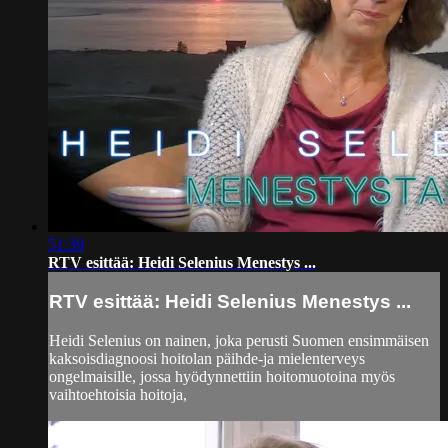
51:39
RTV esittää: Heidi Selenius Menestys ...
RTV esittää: Heidi Selenius Menestys ...
Heidi Selenius on nainen, joka perusti Suomen ensimmäisen
kaksoisdiagnoosi hoitolan päihde-ja mielenterveys
ongelmaisille, jossa hyödynnettiin hoitomuotoina myös
vaihtoehtoisia hoitoja,