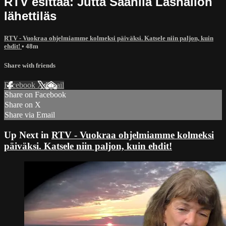
RTV esittää: Jutta Saanila Läsnäilon
lähettiläs
RTV - Vuokraa ohjelmiamme kolmeksi päiväksi. Katsele niin paljon, kuin
ehdit!
• 48m
Share with friends
Facebook
X
Email
Share on Facebook
Share on X
Share via Email
Up Next in
RTV - Vuokraa ohjelmiamme kolmeksi
päiväksi. Katsele niin paljon, kuin ehdit!