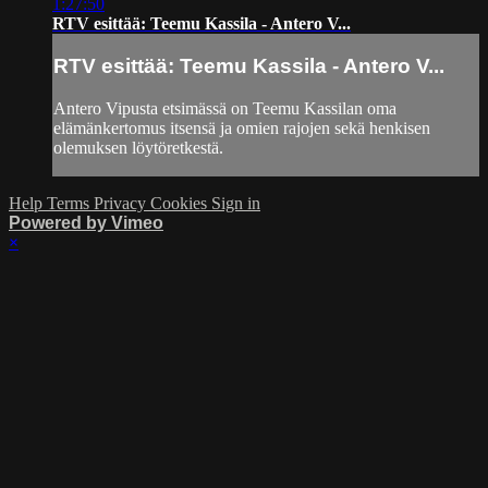
1:27:50
RTV esittää: Teemu Kassila - Antero V...
RTV esittää: Teemu Kassila - Antero V...
Antero Vipusta etsimässä on Teemu Kassilan oma
elämänkertomus itsensä ja omien rajojen sekä henkisen
olemuksen löytöretkestä.
Help
Terms
Privacy
Cookies
Sign in
Powered by Vimeo
×