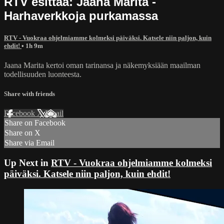
RTV esittää: Jaana Marita -
Harhaverkkoja purkamassa
RTV - Vuokraa ohjelmiamme kolmeksi päiväksi. Katsele niin paljon, kuin
ehdit!
• 1h 9m
Jaana Marita kertoi oman tarinansa ja näkemyksiään maailman
todellisuuden luonteesta.
Share with friends
Facebook
X
Email
Share on Facebook
Share on X
Share via Email
Up Next in
RTV - Vuokraa ohjelmiamme kolmeksi
päiväksi. Katsele niin paljon, kuin ehdit!