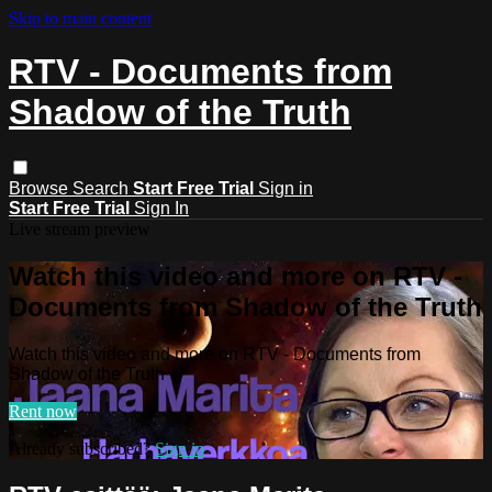
Skip to main content
RTV - Documents from
Shadow of the Truth
Browse
Search
Start Free Trial
Sign in
Start Free Trial
Sign In
Live stream preview
Watch this video and more on RTV -
Documents from Shadow of the Truth
Watch this video and more on RTV - Documents from
Shadow of the Truth
Rent now
Already subscribed?
Sign in