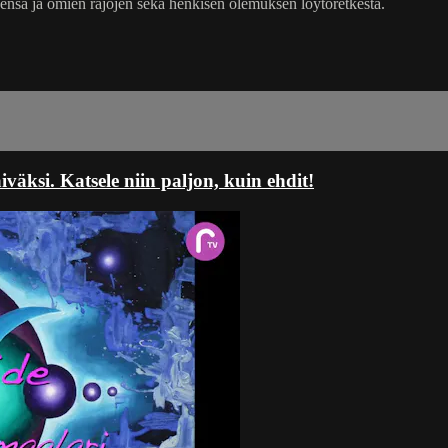
nsä ja omien rajojen sekä henkisen olemuksen löytöretkestä.
ksi. Katsele niin paljon, kuin ehdit!