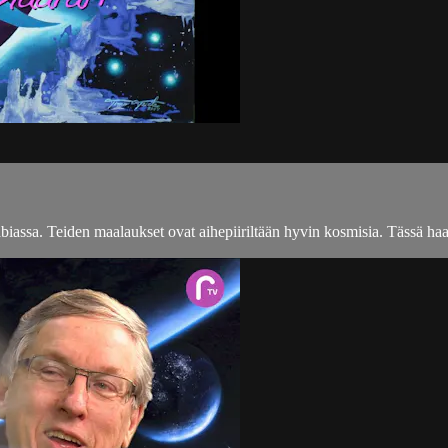
iassa. Teiden maalaukset ovat aihepiiriltään hyvin kosmisia. Tässä haa