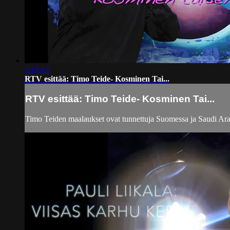
1:16:15
RTV esittää: Timo Teide- Kosminen Tai...
RTV esittää: Timo Teide- Kosminen Tai...
Timo Teiden maalaukset ovat tunnettuja Suomessa ja Saudi Arab