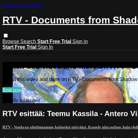
Skip to main content
RTV - Documents from Shado
Browse
Search
Start Free Trial
Sign in
Start Free Trial
Sign In
Live stream preview
Watch this video and more on RTV - 
Watch this video and more on RTV - Documents from Shadow o
Rent now
Already subscribed?
Sign in
RTV esittää: Teemu Kassila - Antero V
RTV - Vuokraa ohjelmiamme kolmeksi päiväksi. Katsele niin paljon, kuin ehd