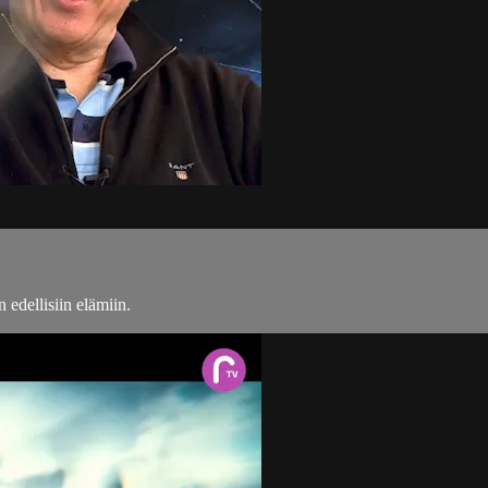
 edellisiin elämiin.