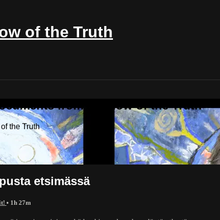
w of the Truth
Documents from Shadow of the Truth
f the Truth
ipusta etsimässä
it!
• 1h 27m