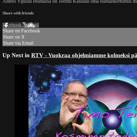
Antero Vipusta etsimässä on Teemu Kassilan oma elämänkertomus itse
Share with friends
Facebook
X
Email
Share on Facebook
Share on X
Share via Email
Up Next in
RTV - Vuokraa ohjelmiamme kolmeksi päivä