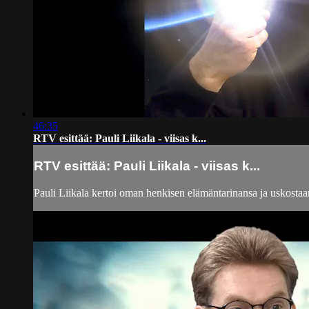
46:35
RTV esittää: Pauli Liikala - viisas k...
RTV esittää: Pauli Liikala - viisas k...
Pauli Liikala kertoi oman henkisen elämäntarinansa ja uskostaan