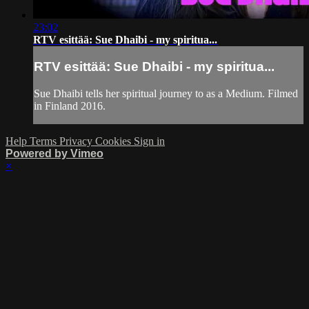
23:02
RTV esittää: Sue Dhaibi - my spiritua...
RTV esittää: Sue Dhaibi - my spiritua...
Sue Dhaibi tells her spiritual journey to as a Medium. Filmed
in Finland 2016.
Help
Terms
Privacy
Cookies
Sign in
Powered by Vimeo
×