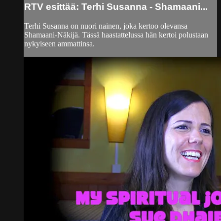
RTV esittää: Terhi Susanna - Shamaani...
Terhi Susanna on nuori nainen, joka kertoo olevansa
Shamaani-Näkijä. Tässä haastattelussa hän kertoi polustaan
nykyiseen ammattinsa.