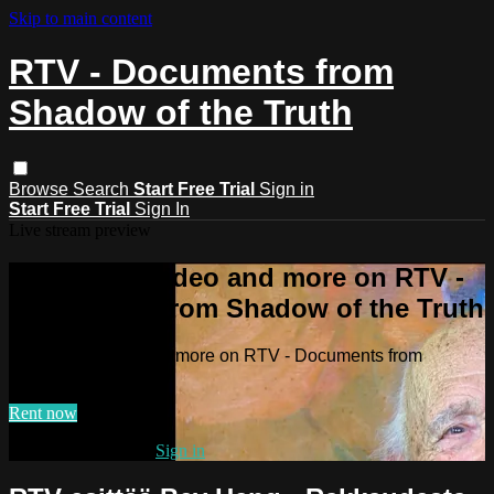
Skip to main content
RTV - Documents from
Shadow of the Truth
Browse
Search
Start Free Trial
Sign in
Start Free Trial
Sign In
Live stream preview
Watch this video and more on RTV -
Documents from Shadow of the Truth
Watch this video and more on RTV - Documents from
Shadow of the Truth
Rent now
Already subscribed?
Sign in