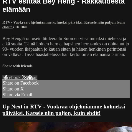
RTV esittää Bey Heng - Rakkaudesta
elämään
RTV - Vuokraa ohjelmiamme kolmeksi päiväksi. Katsele niin paljon, kuin
ehdit!
• 1h 10m
Bey Hengiä on usein tituleerattu Suomen viisaimmaksi mieheksi ja
eikä suotta. Tämä iloinen harmaahapsinen herrasmies on ohittanut jo
90- vuoden ikäpaalun jo kauan sitten ja hänen henkinen perintönsä
on valtava. Tässä haastattelussa hän kertoi oman elämänsä tarinan.
Share with friends
Facebook
X
Email
Share on Facebook
Share on X
Share via Email
Up Next in
RTV - Vuokraa ohjelmiamme kolmeksi
päiväksi. Katsele niin paljon, kuin ehdit!