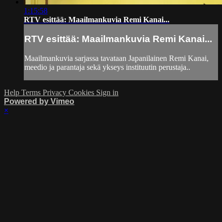
1:15:58
RTV esittää: Maailmankuvia Remi Kanai...
RTV esittää: Maailmankuvia Remi Kanai...
Maailmankuvia sarjassa tavataan Japanilainen Remi Kanai,
meedio ja parantaja sekä ykseys instituutin perustaja..
Help
Terms
Privacy
Cookies
Sign in
Powered by Vimeo
×