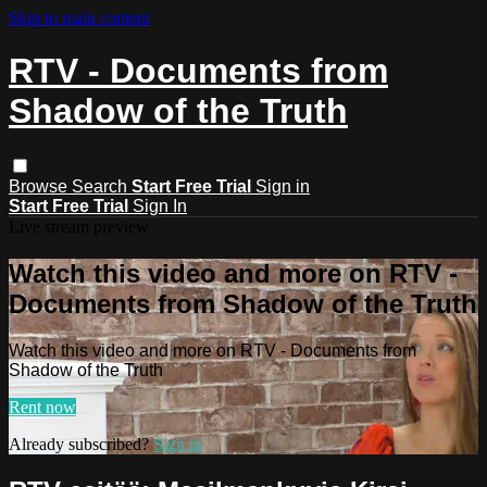
Skip to main content
RTV - Documents from
Shadow of the Truth
Browse
Search
Start Free Trial
Sign in
Start Free Trial
Sign In
Live stream preview
Watch this video and more on RTV -
Documents from Shadow of the Truth
Watch this video and more on RTV - Documents from
Shadow of the Truth
Rent now
Already subscribed?
Sign in