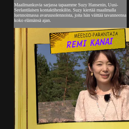
Maailmankuvia sarjassa tapaamme Suzy Hansenin, Uusi-
Seelantilaisen kontaktihenkilön. Suzy kiertää maailmalla
luennoimassa avaruusolennoista, joita hän väittää tavanneensa
koko elämänsä ajan.