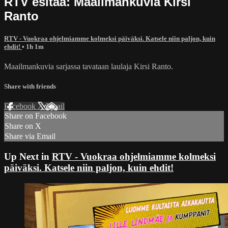
RTV esitää: Maailmankuvia Kirsi
Ranto
RTV - Vuokraa ohjelmiamme kolmeksi päiväksi. Katsele niin paljon, kuin
ehdit!
• 1h 1m
Maailmankuvia sarjassa tavataan laulaja Kirsi Ranto.
Share with friends
Facebook
X
Email
Share on Facebook
Share on X
Share via Email
Up Next in
RTV - Vuokraa ohjelmiamme kolmeksi
päiväksi. Katsele niin paljon, kuin ehdit!