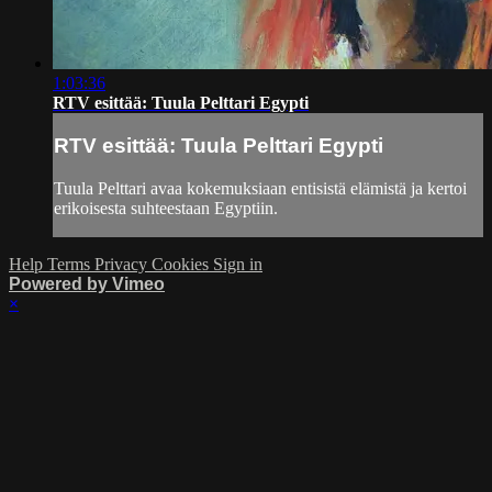
1:03:36
RTV esittää: Tuula Pelttari Egypti
RTV esittää: Tuula Pelttari Egypti
Tuula Pelttari avaa kokemuksiaan entisistä elämistä ja kertoi
erikoisesta suhteestaan Egyptiin.
Help
Terms
Privacy
Cookies
Sign in
Powered by Vimeo
×