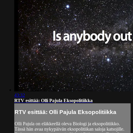
43:32
RTV esittää: Olli Pajula Eksopolitiikka
RTV esittää: Olli Pajula Eksopolitiikka
Olli Pajula on eläkkeellä oleva Biologi ja eksopolitiikko.
Tässä hän avaa nykypäivän eksopolitiikan saloja katsojille.