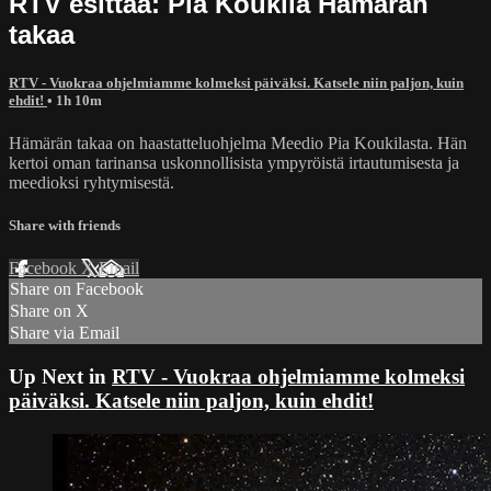
RTV esittää: Pia Koukila Hämärän
takaa
RTV - Vuokraa ohjelmiamme kolmeksi päiväksi. Katsele niin paljon, kuin
ehdit!
• 1h 10m
Hämärän takaa on haastatteluohjelma Meedio Pia Koukilasta. Hän
kertoi oman tarinansa uskonnollisista ympyröistä irtautumisesta ja
meedioksi ryhtymisestä.
Share with friends
Facebook
X
Email
Share on Facebook
Share on X
Share via Email
Up Next in
RTV - Vuokraa ohjelmiamme kolmeksi
päiväksi. Katsele niin paljon, kuin ehdit!