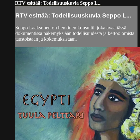
RTV esittää: Todellisuuskuvia Seppo L...
RTV esittää: Todellisuuskuvia Seppo L...
Seppo Laaksonen on henkinen konsultti, joka avaa tässä
dokumentissa näkemyksiään todellisuudesta ja kertoo omista
taustoistaan ja kokemuksistaan.