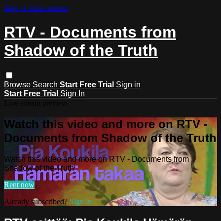
Skip to main content
RTV - Documents from
Shadow of the Truth
Browse
Search
Start Free Trial
Sign in
Start Free Trial
Sign In
Live stream preview
Watch this video and more on RTV -
Documents from Shadow of the Truth
Watch this video and more on RTV - Documents from
Shadow of the Truth
Rent now
Already subscribed?
Sign in