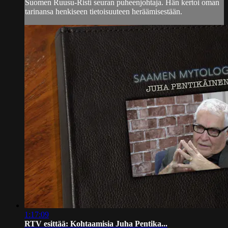
Suomen Ruusu-Risti seuran puheenjohtaja. Hän kertoi oman
tarinansa henkiseen tietoisuuteen heräämisestään.
1:17:09
RTV esittää: Kohtaamisia Juha Pentika...