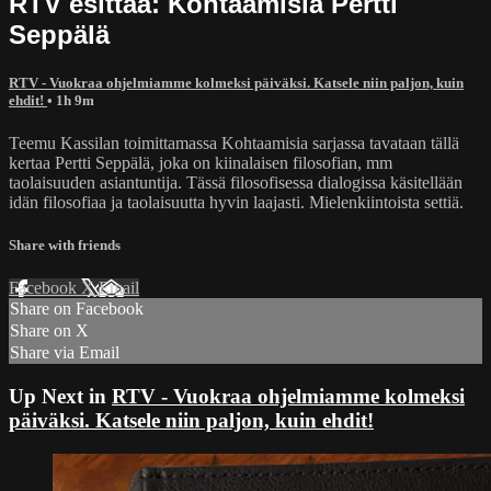
RTV esittää: Kohtaamisia Pertti
Seppälä
RTV - Vuokraa ohjelmiamme kolmeksi päiväksi. Katsele niin paljon, kuin
ehdit!
• 1h 9m
Teemu Kassilan toimittamassa Kohtaamisia sarjassa tavataan tällä
kertaa Pertti Seppälä, joka on kiinalaisen filosofian, mm
taolaisuuden asiantuntija. Tässä filosofisessa dialogissa käsitellään
idän filosofiaa ja taolaisuutta hyvin laajasti. Mielenkiintoista settiä.
Share with friends
Facebook
X
Email
Share on Facebook
Share on X
Share via Email
Up Next in
RTV - Vuokraa ohjelmiamme kolmeksi
päiväksi. Katsele niin paljon, kuin ehdit!