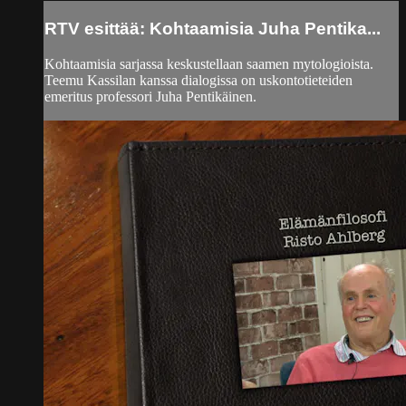
RTV esittää: Kohtaamisia Juha Pentika...
Kohtaamisia sarjassa keskustellaan saamen mytologioista.
Teemu Kassilan kanssa dialogissa on uskontotieteiden
emeritus professori Juha Pentikäinen.