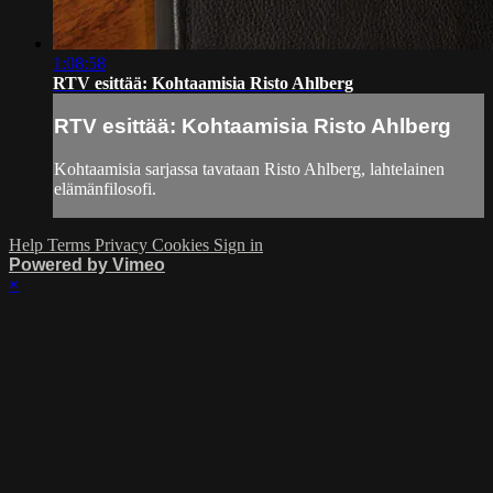
1:08:58
RTV esittää: Kohtaamisia Risto Ahlberg
RTV esittää: Kohtaamisia Risto Ahlberg
Kohtaamisia sarjassa tavataan Risto Ahlberg, lahtelainen
elämänfilosofi.
Help
Terms
Privacy
Cookies
Sign in
Powered by Vimeo
×