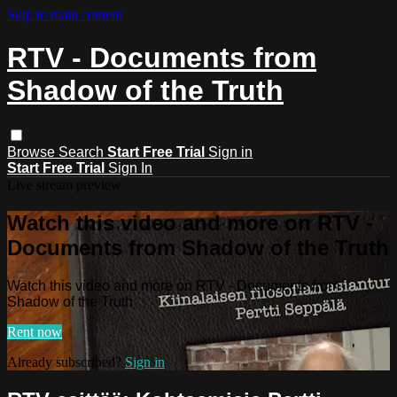
Skip to main content
RTV - Documents from
Shadow of the Truth
Browse
Search
Start Free Trial
Sign in
Start Free Trial
Sign In
Live stream preview
Watch this video and more on RTV -
Documents from Shadow of the Truth
Watch this video and more on RTV - Documents from
Shadow of the Truth
Rent now
Already subscribed?
Sign in