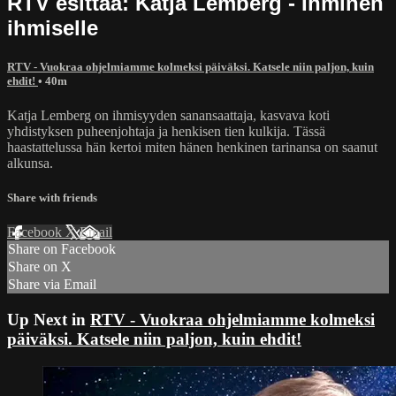
RTV esittää: Katja Lemberg - Ihminen
ihmiselle
RTV - Vuokraa ohjelmiamme kolmeksi päiväksi. Katsele niin paljon, kuin
ehdit!
• 40m
Katja Lemberg on ihmisyyden sanansaattaja, kasvava koti
yhdistyksen puheenjohtaja ja henkisen tien kulkija. Tässä
haastattelussa hän kertoi miten hänen henkinen tarinansa on saanut
alkunsa.
Share with friends
Facebook
X
Email
Share on Facebook
Share on X
Share via Email
Up Next in
RTV - Vuokraa ohjelmiamme kolmeksi
päiväksi. Katsele niin paljon, kuin ehdit!