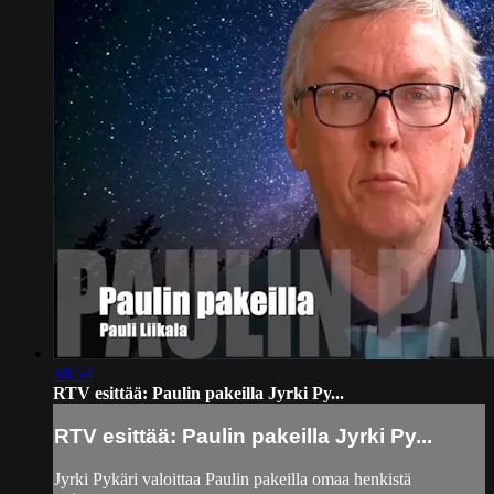
38:54
RTV esittää: Paulin pakeilla Jyrki Py...
RTV esittää: Paulin pakeilla Jyrki Py...
Jyrki Pykäri valoittaa Paulin pakeilla omaa henkistä