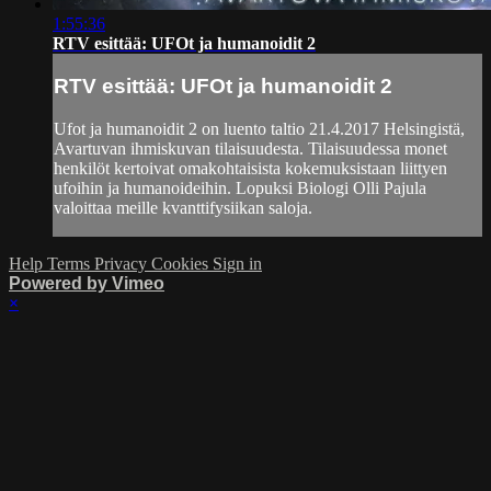
1:55:36
RTV esittää: UFOt ja humanoidit 2
RTV esittää: UFOt ja humanoidit 2
Ufot ja humanoidit 2 on luento taltio 21.4.2017 Helsingistä,
Avartuvan ihmiskuvan tilaisuudesta. Tilaisuudessa monet
henkilöt kertoivat omakohtaisista kokemuksistaan liittyen
ufoihin ja humanoideihin. Lopuksi Biologi Olli Pajula
valoittaa meille kvanttifysiikan saloja.
Help
Terms
Privacy
Cookies
Sign in
Powered by Vimeo
×