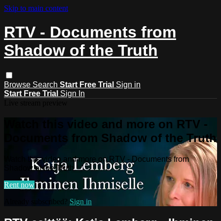
Skip to main content
RTV - Documents from
Shadow of the Truth
Browse
Search
Start Free Trial
Sign in
Start Free Trial
Sign In
Live stream preview
Watch this video and more on RTV -
Documents from Shadow of the Truth
Watch this video and more on RTV - Documents from
Shadow of the Truth
Rent now
Already subscribed?
Sign in