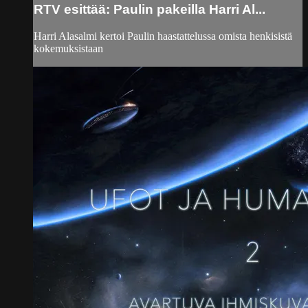
RTV esittää: Paulin pakeilla Harri Al...
Harri Alasalmi kertoi Paulin haastattelussa omista henkisistä
kokemuksistaan