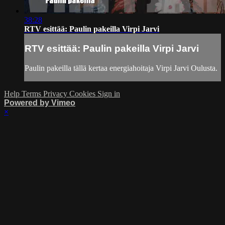
38:28
RTV esittää: Paulin pakeilla Virpi Jarvi
RTV esittää: Paulin pakeilla Virpi Jarvi
Paulin pakeilla tällä kertaa energiahoitaja Virpi Jarvi Oulusta.
Help
Terms
Privacy
Cookies
Sign in
Powered by Vimeo
×