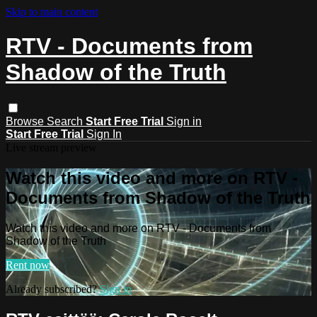
Skip to main content
RTV - Documents from
Shadow of the Truth
Browse
Search
Start Free Trial
Sign in
Start Free Trial
Sign In
Live stream preview
Watch this video and more on RTV -
Documents from Shadow of the Truth
Watch this video and more on RTV - Documents from
Shadow of the Truth
Rent now
Already subscribed?
Sign in