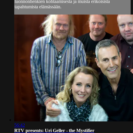
luonnonhenkien kohtaamisesta ja muista erikoisista
tapahtumista elämässään.
56:42
RTV presents: Uri Geller - the Mystifier