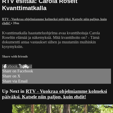
RTV esittää: Carola Roselt
Kvanttimatkalla
RTV - Vuokraa ohjelmiamme kolmeksi päiväksi. Katsele niin paljon, kuin
ehdit!
• 39m
Kvanttimatkalla haastatteluohjelma avaa kvanttihoitaja Carola
Roseltin elämää ja näkemyksiä. Mitä kvanttihoito on? - Tämä
dokumentti antaa vastaukset siihen ja muutamiin muihinkin
kysymyksiin.
Share with friends
Facebook
X
Email
Share on Facebook
Share on X
Share via Email
Up Next in
RTV - Vuokraa ohjelmiamme kolmeksi
päiväksi. Katsele niin paljon, kuin ehdit!